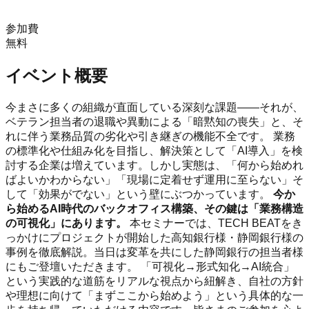
参加費
無料
イベント概要
今まさに多くの組織が直面している深刻な課題——それが、
ベテラン担当者の退職や異動による「暗黙知の喪失」と、そ
れに伴う業務品質の劣化や引き継ぎの機能不全です。 業務
の標準化や仕組み化を目指し、解決策として「AI導入」を検
討する企業は増えています。しかし実態は、「何から始めれ
ばよいかわからない」「現場に定着せず運用に至らない」そ
して「効果がでない」という壁にぶつかっています。
今か
ら始めるAI時代のバックオフィス構築、その鍵は「業務構造
の可視化」にあります。
本セミナーでは、TECH BEATをき
っかけにプロジェクトが開始した高知銀行様・静岡銀行様の
事例を徹底解説。当日は変革を共にした静岡銀行の担当者様
にもご登壇いただきます。 「可視化→形式知化→AI統合」
という実践的な道筋をリアルな視点から紐解き、自社の方針
や理想に向けて「まずここから始めよう」という具体的な一