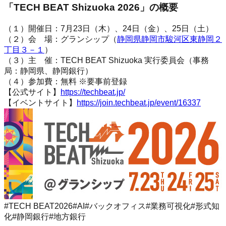
「TECH BEAT Shizuoka 2026」の概要
（１）開催日：
7月23日（木）、24日（金）、25日（土）
（２）会 場：
グランシップ（
静岡県静岡市駿河区東静岡２
丁目３－１
）
（３）主 催：
TECH BEAT Shizuoka 実行委員会（事務
局：静岡県、静岡銀行）
（４）参加費：
無料 ※要事前登録
【公式サイト】
https://techbeat.jp/
【イベントサイト】
https://join.techbeat.jp/event/16337
#
TECH BEAT2026
#
AI
#
バックオフィス
#
業務可視化
#
形式知
化
#
静岡銀行
#
地方銀行