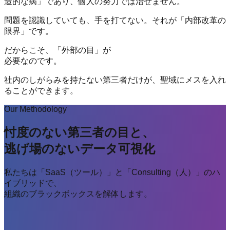
造的な病」
であり、個人の努力では治せません。
問題を認識していても、手を打てない。それが「内部改革の
限界」です。
だからこそ、
「外部の目」
が
必要なのです。
社内のしがらみを持たない第三者だけが、聖域にメスを入れ
ることができます。
Our Methodology
忖度のない第三者の目と、
逃げ場のないデータ可視化
私たちは「SaaS（ツール）」と「Consulting（人）」のハ
イブリッドで、
組織のブラックボックスを解体します。